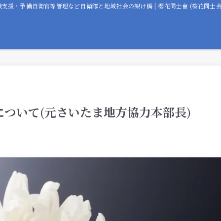
職支援・予備自衛官等管理など自衛隊と地域社会の架け橋 | 櫻花同士會 (桜花同士会
ついて(元さいたま地方協力本部長)